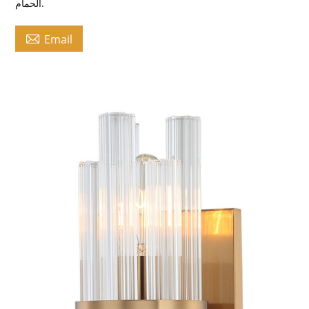
الحمام.

Email